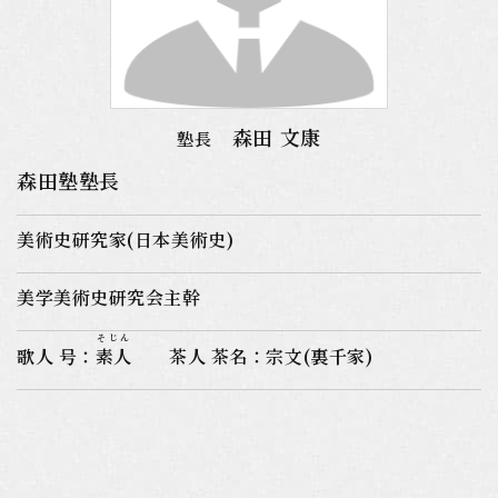
森田 文康
塾長
森田塾塾長
美術史研究家(日本美術史)
美学美術史研究会主幹
そじん
歌人 号：
素人
茶人 茶名：宗文(裏千家)