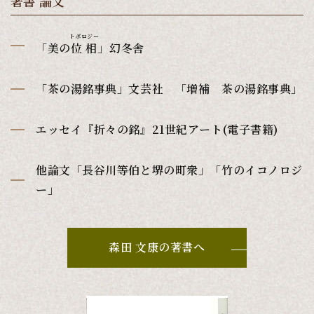
著書 論文
トポロジー
「美の
位相
」幻冬舎
「茶の湯銘事典」文芸社 「増補 茶の湯銘事典」
エッセイ『折々の銘』21世紀アート(電子書籍)
他論文「長谷川等伯と堺の町衆」「竹のイコノロジ
ー」
森田 文康の著書へ